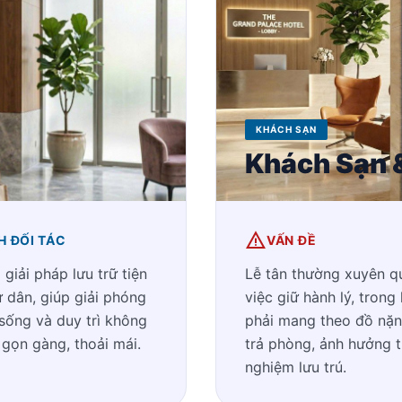
KHÁCH SẠN
Khách Sạn 
warning
CH ĐỐI TÁC
VẤN ĐỀ
giải pháp lưu trữ tiện
Lễ tân thường xuyên qu
ư dân, giúp giải phóng
việc giữ hành lý, trong
 sống và duy trì không
phải mang theo đồ nặn
 gọn gàng, thoải mái.
trả phòng, ảnh hưởng t
nghiệm lưu trú.