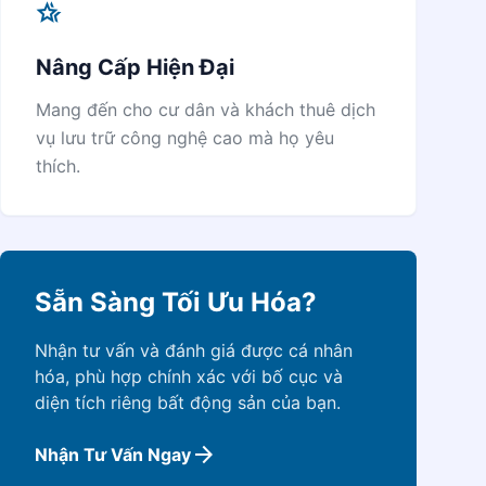
hotel_class
Nâng Cấp Hiện Đại
Mang đến cho cư dân và khách thuê dịch
vụ lưu trữ công nghệ cao mà họ yêu
thích.
Sẵn Sàng Tối Ưu Hóa?
Nhận tư vấn và đánh giá được cá nhân
hóa, phù hợp chính xác với bố cục và
diện tích riêng bất động sản của bạn.
arrow_forward
Nhận Tư Vấn Ngay