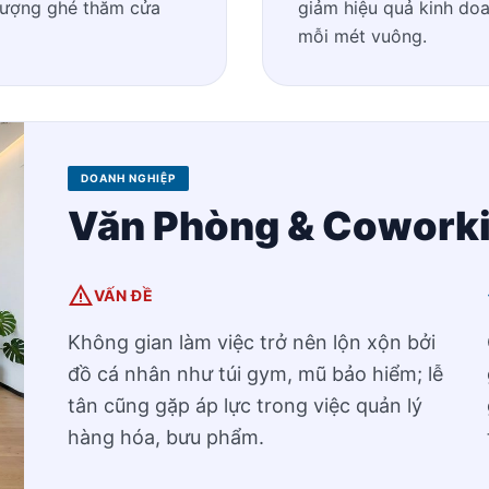
 lượng ghé thăm cửa
giảm hiệu quả kinh doa
mỗi mét vuông.
DOANH NGHIỆP
Văn Phòng & Cowork
warning
VẤN ĐỀ
Không gian làm việc trở nên lộn xộn bởi
đồ cá nhân như túi gym, mũ bảo hiểm; lễ
tân cũng gặp áp lực trong việc quản lý
hàng hóa, bưu phẩm.