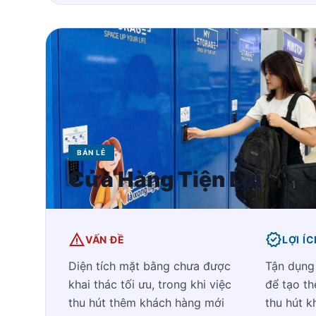
BÁN LẺ
Cửa Hàng Tiện Lợi
warning
verified
VẤN ĐỀ
LỢI Í
Diện tích mặt bằng chưa được
Tận dụng
khai thác tối ưu, trong khi việc
để tạo t
thu hút thêm khách hàng mới
thu hút k