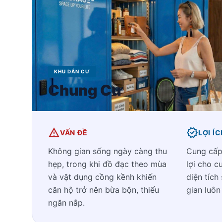
KHU DÂN CƯ
Chung Cư
warning
verified
VẤN ĐỀ
LỢI Í
Không gian sống ngày càng thu
Cung cấp 
hẹp, trong khi đồ đạc theo mùa
lợi cho c
và vật dụng cồng kềnh khiến
diện tích
căn hộ trở nên bừa bộn, thiếu
gian luôn
ngăn nắp.