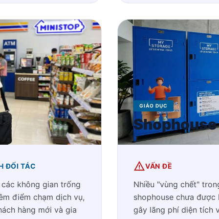
GIÁO DỤC
Shophouse
warning
CH ĐỐI TÁC
VẤN ĐỀ
 các không gian trống
Nhiều "vùng chết" tron
hêm điểm chạm dịch vụ,
shophouse chưa được k
hách hàng mới và gia
gây lãng phí diện tích 