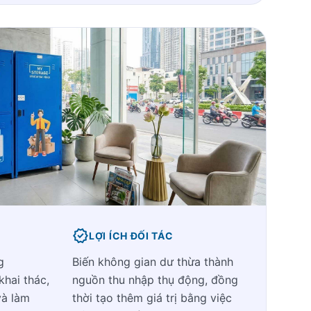
verified
LỢI ÍCH ĐỐI TÁC
g
Biến không gian dư thừa thành
hai thác,
nguồn thu nhập thụ động, đồng
và làm
thời tạo thêm giá trị bằng việc