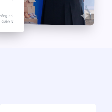
hông chi
 quản lý.